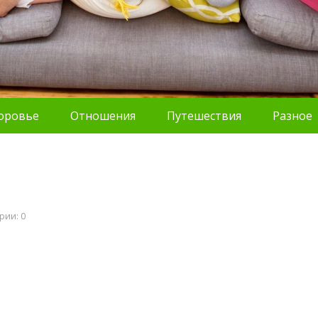
оровье
Отношения
Путешествия
Разное
рии: 0