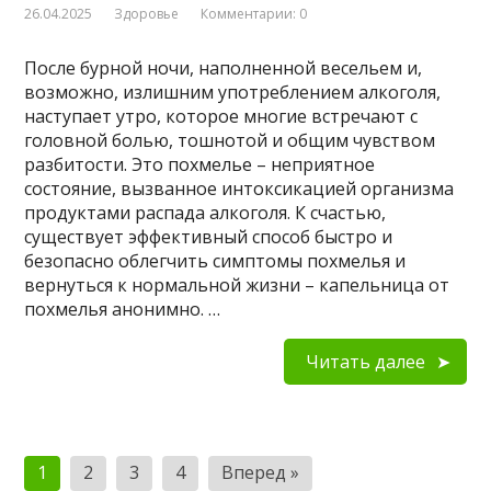
26.04.2025
Здоровье
Комментарии: 0
После бурной ночи, наполненной весельем и,
возможно, излишним употреблением алкоголя,
наступает утро, которое многие встречают с
головной болью, тошнотой и общим чувством
разбитости. Это похмелье – неприятное
состояние, вызванное интоксикацией организма
продуктами распада алкоголя. К счастью,
существует эффективный способ быстро и
безопасно облегчить симптомы похмелья и
вернуться к нормальной жизни – капельница от
похмелья анонимно. …
Читать далее
Пагинация
1
2
3
4
Вперед »