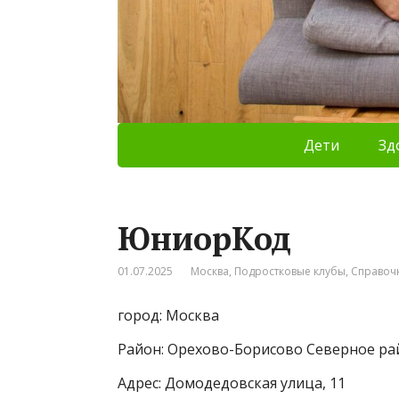
Дети
Зд
ЮниорКод
01.07.2025
Москва
,
Подростковые клубы
,
Справоч
город: Москва
Район: Орехово-Борисово Северное ра
Адрес: Домодедовская улица, 11