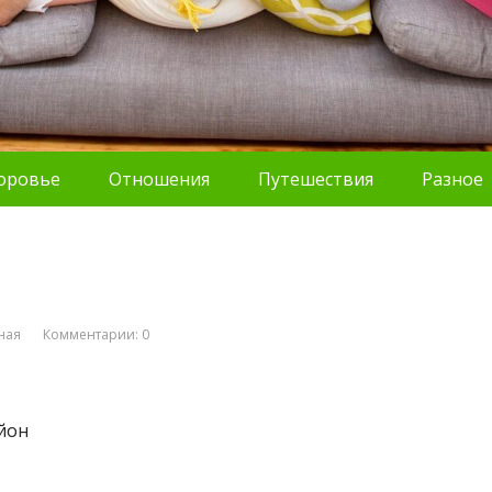
оровье
Отношения
Путешествия
Разное
ная
Комментарии: 0
йон