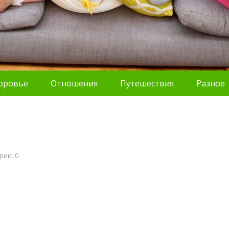
оровье
Отношения
Путешествия
Разное
рии: 0