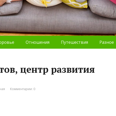
оровье
Отношения
Путешествия
Разное
тов, центр развития
ная
Комментарии: 0