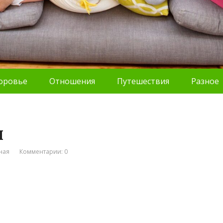
оровье
Отношения
Путешествия
Разное
и
ная
Комментарии: 0