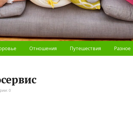
оровье
Отношения
Путешествия
Разное
осервис
рии: 0