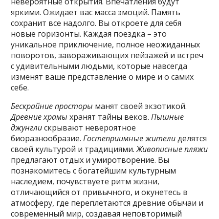
невероятные открытия. Впечатления будут
яркими. Ожидает вас масса эмоций. Память
сохранит все надолго. Вы откроете для себя
новые горизонты. Каждая поездка – это
уникальное приключение, полное неожиданных
поворотов, завораживающих пейзажей и встреч
с удивительными людьми, которые навсегда
изменят ваше представление о мире и о самих
себе.
Бескрайние просторы
манят своей экзотикой.
Древние храмы
хранят тайны веков.
Пышные
джунгли
скрывают невероятное
биоразнообразие.
Гостеприимные жители
делятся
своей культурой и традициями.
Живописные пляжи
предлагают отдых и умиротворение. Вы
познакомитесь с богатейшим культурным
наследием, почувствуете ритм жизни,
отличающийся от привычного, и окунетесь в
атмосферу, где переплетаются древние обычаи и
современный мир, создавая неповторимый