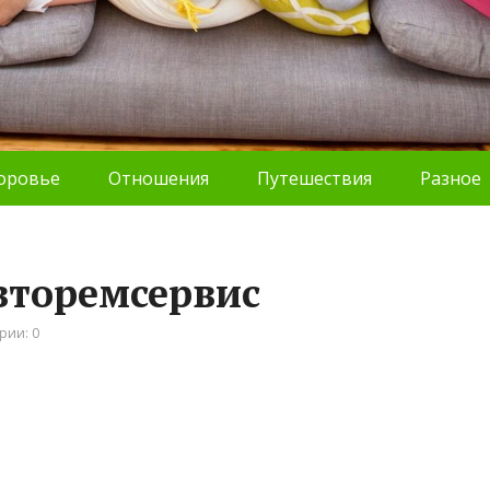
оровье
Отношения
Путешествия
Разное
вторемсервис
рии: 0