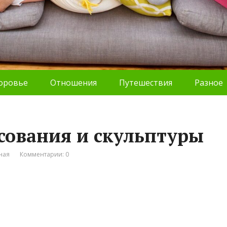
оровье
Отношения
Путешествия
Разное
сования и скульптуры
ная
Комментарии: 0