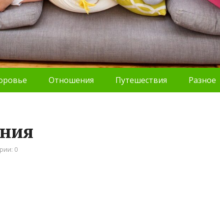
оровье
Отношения
Путешествия
Разное
ания
рии: 0