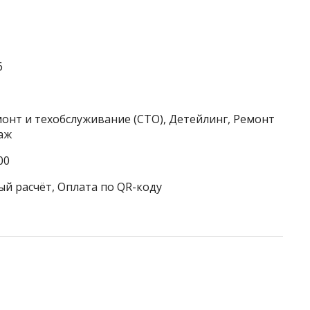
6
онт и техобслуживание (СТО), Детейлинг, Ремонт
аж
00
ый расчёт, Оплата по QR-коду