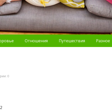
оровье
Отношения
Путешествия
Разное
рии: 0
т2