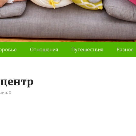
оровье
Отношения
Путешествия
Разное
хцентр
рии: 0