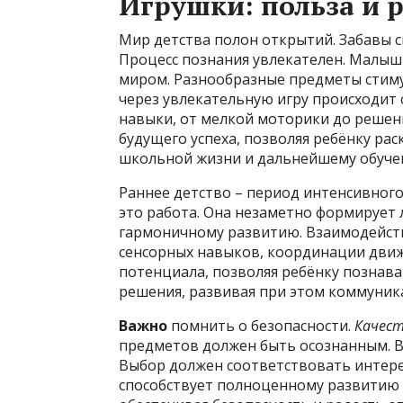
Игрушки: польза и 
Мир детства полон открытий. Забавы с
Процесс познания увлекателен. Малы
миром. Разнообразные предметы стим
через увлекательную игру происходит
навыки, от мелкой моторики до решен
будущего успеха, позволяя ребёнку ра
школьной жизни и дальнейшему обуче
Раннее детство – период интенсивного
это работа. Она незаметно формирует 
гармоничному развитию. Взаимодейств
сенсорных навыков, координации движ
потенциала, позволяя ребёнку познав
решения, развивая при этом коммуни
Важно
помнить о безопасности.
Качес
предметов должен быть осознанным. В
Выбор должен соответствовать интере
способствует полноценному развитию