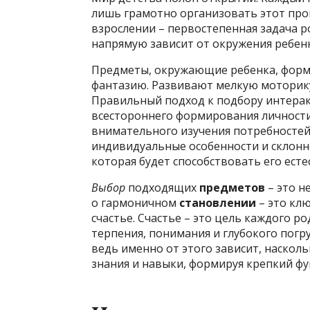
лишь грамотно организовать этот проц
взрослении – первостепенная задача р
напрямую зависит от окружения ребенк
Предметы, окружающие ребенка, форм
фантазию. Развивают мелкую моторик
Правильный подход к подбору интерак
всестороннего формирования личности
внимательного изучения потребностей 
индивидуальные особенности и склонно
которая будет способствовать его ест
Выбор
подходящих
предметов
– это н
о гармоничном
становлении
– это клю
счастье. Счастье – это цель каждого 
терпения, понимания и глубокого погр
ведь именно от этого зависит, наскол
знания и навыки, формируя крепкий ф