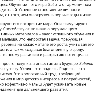
есс. Обучение – это игра. Забота о гармоничном
одителей. Успешное становление личности
а, от того, чем он окружен в первые годы жизни.
ируют его восприятие мира. Они стимулируют
у. Способствуют познанию окружающего.
тивных материалов – залог успешного обучения и
 малыша. Это непростая задача, требующая
ребенка на каждом этапе его роста, учитывая его
сти, а также создавая благоприятную среду,
ественному развитию и раскрытию потенциала.
е просто покупка, а инвестиция в будущее.
Забота
ч к успеху.
Успех
– это радость. Радость – это
родителя. Это кропотливый труд, требующий
ужения в мир детских интересов и потребностей,
ько эффективно малыш будет усваивать новые
ундамент для дальнейшего развития.