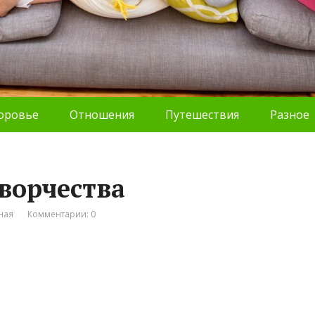
оровье
Отношения
Путешествия
Разное
творчества
ная
Комментарии: 0