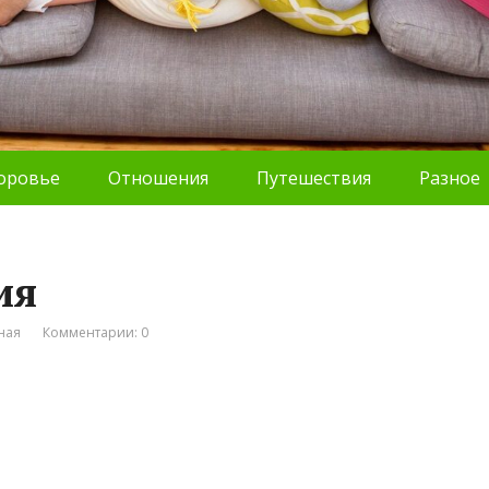
оровье
Отношения
Путешествия
Разное
ия
ная
Комментарии: 0