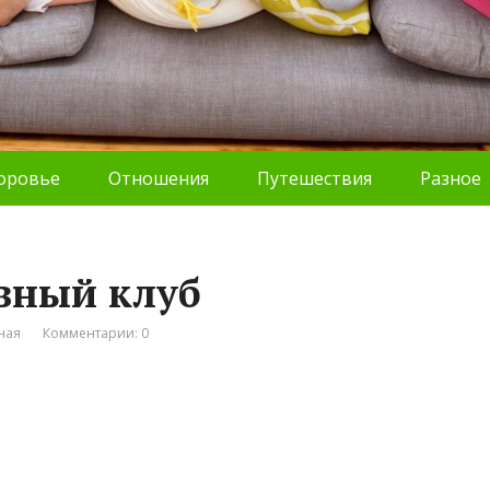
оровье
Отношения
Путешествия
Разное
ивный клуб
ная
Комментарии: 0