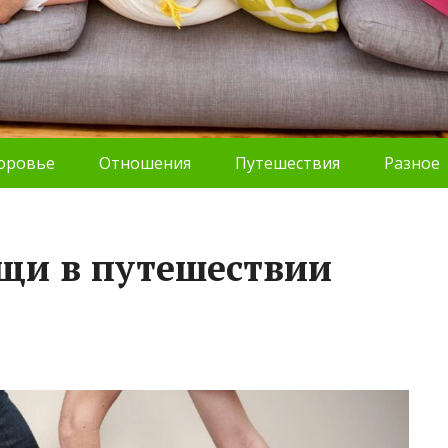
оровье
Отношения
Путешествия
Разное
щи в путешествии