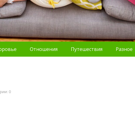
оровье
Отношения
Путешествия
Разное
рии: 0