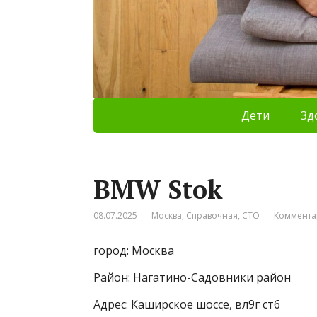
Дети
Зд
BMW Stok
08.07.2025
Москва
,
Справочная
,
СТО
Коммента
город: Москва
Район: Нагатино-Садовники район
Адрес: Каширское шоссе, вл9г ст6