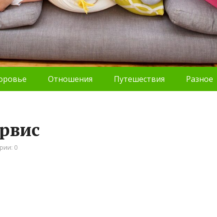
оровье
Отношения
Путешествия
Разное
рвис
рии: 0