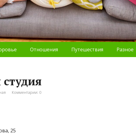
оровье
Отношения
Путешествия
Разное
я студия
ная
Комментарии: 0
ова, 25