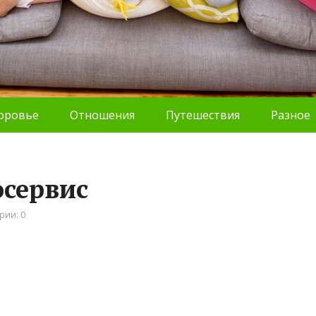
оровье
Отношения
Путешествия
Разное
осервис
рии: 0