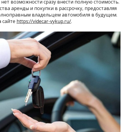
с нет возможности сразу внести полную стоимость.
ства аренды и покупки в рассрочку, предоставляя
полноправным владельцем автомобиля в будущем.
а сайте
https://videcar-vykup.ru/
.