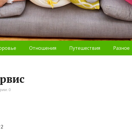
оровье
Отношения
Путешествия
Разное
ервис
рии: 0
т2