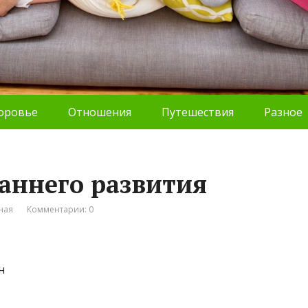
оровье
Отношения
Путешествия
Разное
раннего развития
ная
Комментарии: 0
н