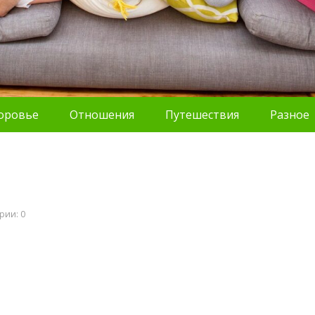
оровье
Отношения
Путешествия
Разное
рии: 0