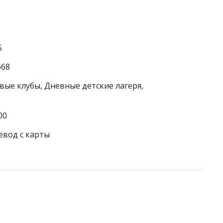
5
668
вые клубы, Дневные детские лагеря,
00
евод с карты