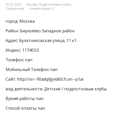
01.07.2025
Москва
,
Подростковые клубы
,
Справочная
Комментарии: 0
город: Москва
Район: Бирюлёво Западное район
Адрес: Булатниковская улица, 11 к1
Индекс: 117403.0
Телефон: nan
Мобильный Телефон: nan
Сайт: http://xn--90adqllgvid6b7c.xn--p1ai
вид деятельности: Детские / подростковые клубы
Время работы: nan
Способ оплаты: nan