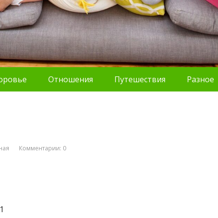
оровье
Отношения
Путешествия
Разное
ная
Комментарии: 0
1