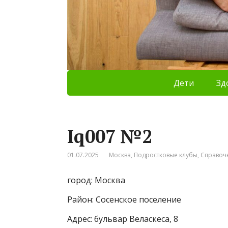
Дети
Зд
Iq007 №2
01.07.2025
Москва
,
Подростковые клубы
,
Справоч
город: Москва
Район: Сосенское поселение
Адрес: бульвар Веласкеса, 8