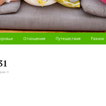
оровье
Отношения
Путешествия
Разное
31
рии: 0