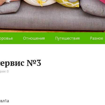
оровье
Отношения
Путешествия
Разное
сервис №3
рии: 0
 вл1а